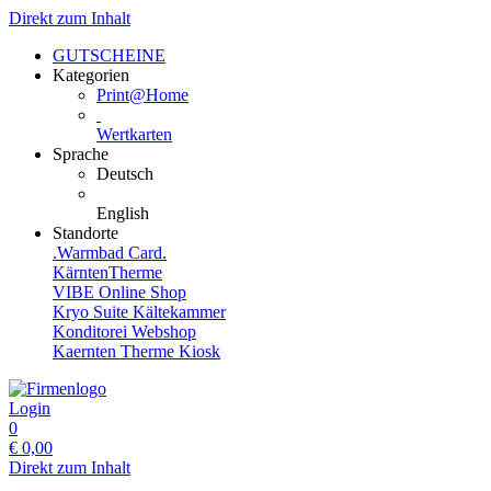
Direkt zum Inhalt
GUTSCHEINE
Kategorien
Print@Home
Wertkarten
Sprache
Deutsch
English
Standorte
.Warmbad Card.
KärntenTherme
VIBE Online Shop
Kryo Suite Kältekammer
Konditorei Webshop
Kaernten Therme Kiosk
Login
0
€
0,00
Direkt zum Inhalt