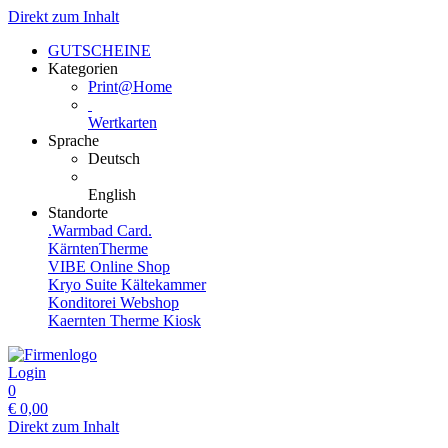
Direkt zum Inhalt
GUTSCHEINE
Kategorien
Print@Home
Wertkarten
Sprache
Deutsch
English
Standorte
.Warmbad Card.
KärntenTherme
VIBE Online Shop
Kryo Suite Kältekammer
Konditorei Webshop
Kaernten Therme Kiosk
Login
0
€
0,00
Direkt zum Inhalt