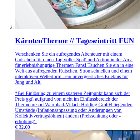
KärntenTherme // Tageseintritt FUN
Verschenken Sie ein aufregendes Abenteuer mit einem
Gutschein für einen Tag voller Spaß und Action in der Area
für erlebnishungrige Thermen-Fans! Tauchen Sie ein in eine
Welt aus aufregenden Rutschen, Stromschnellen und einem
interaktiven Wetterturm - ein unvergessliches Erlebnis für
Jung und Alt.
*Bei Einlösung zu einem späteren Zeitpunkt kann sich der
Preis ggf. aufgrund von nicht im Einflussbereich der
Thermenresort Warmbad-Villach Holding GmbH liegenden
Umstände (Inflationsanpassung oder Änderungen von
Kollektivvertragslöhnen) ändern (Preissenkung oder -
erhöhung).
€
32,00