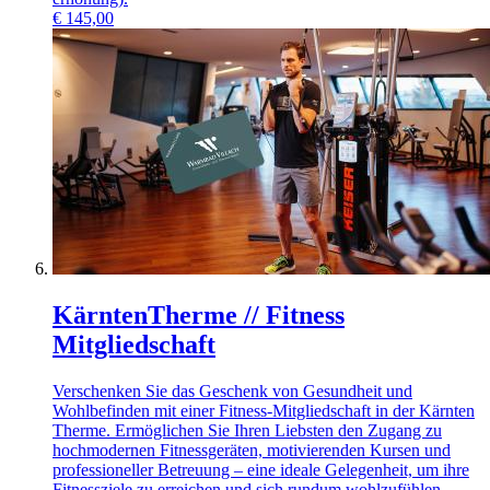
€
145,00
KärntenTherme // Fitness
Mitgliedschaft
Verschenken Sie das Geschenk von Gesundheit und
Wohlbefinden mit einer Fitness-Mitgliedschaft in der Kärnten
Therme. Ermöglichen Sie Ihren Liebsten den Zugang zu
hochmodernen Fitnessgeräten, motivierenden Kursen und
professioneller Betreuung – eine ideale Gelegenheit, um ihre
Fitnessziele zu erreichen und sich rundum wohlzufühlen