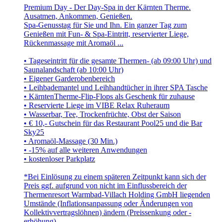
Premium Day - Der Day-Spa in der Kärnten Therme.
Ausatmen, Ankommen, Genießen.
Spa-Genusstag für Sie und Ihn. Ein ganzer Tag zum
Genießen mit Fun- & Spa-Eintritt, reservierter Liege,
Rückenmassage mit Aromaöl ...
• Tageseintritt für die gesamte Thermen- (ab 09:00 Uhr) und
Saunalandschaft (ab 10:00 Uhr)
• Eigener Garderobenbereich
• Leihbademantel und Leihhandtücher in ihrer SPA Tasche
• KärntenTherme-Flip-Flops als Geschenk für zuhause
• Reservierte Liege im VIBE Relax Ruheraum
• Wasserbar, Tee, Trockenfrüchte, Obst der Saison
• € 10,- Gutschein für das Restaurant Pool25 und die Bar
Sky25
• Aromaöl-Massage (30 Min.)
• -15% auf alle weiteren Anwendungen
• kostenloser Parkplatz
*Bei Einlösung zu einem späteren Zeitpunkt kann sich der
Preis ggf. aufgrund von nicht im Einflussbereich der
Thermenresort Warmbad-Villach Holding GmbH liegenden
Umstände (Inflationsanpassung oder Änderungen von
Kollektivvertragslöhnen) ändern (Preissenkung oder -
erhöhung).