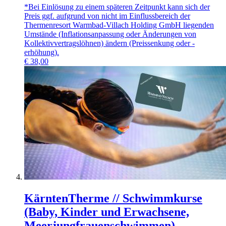
*Bei Einlösung zu einem späteren Zeitpunkt kann sich der
Preis ggf. aufgrund von nicht im Einflussbereich der
Thermenresort Warmbad-Villach Holding GmbH liegenden
Umstände (Inflationsanpassung oder Änderungen von
Kollektivvertragslöhnen) ändern (Preissenkung oder -
erhöhung).
€
38,00
KärntenTherme // Schwimmkurse
(Baby, Kinder und Erwachsene,
Meerjungfrauenschwimmen)