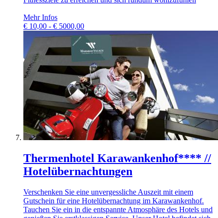
Mehr Infos
€
10,00 - € 5000,00
Thermenhotel Karawankenhof**** //
Hotelübernachtungen
Verschenken Sie eine unvergessliche Auszeit mit einem
Gutschein für eine Hotelübernachtung im Karawankenhof.
Tauchen Sie ein in die entspannte Atmosphäre des Hotels und