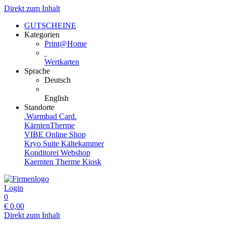
Direkt zum Inhalt
GUTSCHEINE
Kategorien
Print@Home
Wertkarten
Sprache
Deutsch
English
Standorte
.Warmbad Card.
KärntenTherme
VIBE Online Shop
Kryo Suite Kältekammer
Konditorei Webshop
Kaernten Therme Kiosk
Login
0
€
0,00
Direkt zum Inhalt