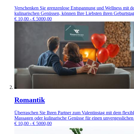
Verschenken Sie grenzenlose Entspannung und Wellness mit de
kulinarischen Genüssen, können Ihre Liebsten ihren Geburtstag
€
10,00 - € 5000,00
Romantik
Überraschen Sie Ihren Partner zum Valentinstag mit dem fle
Massagen oder kulinarische Genüsse für einen unvergesslichen 
€
10,00 - € 5000,00