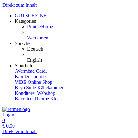
Direkt zum Inhalt
GUTSCHEINE
Kategorien
Print@Home
Wertkarten
Sprache
Deutsch
English
Standorte
.Warmbad Card.
KärntenTherme
VIBE Online Shop
Kryo Suite Kältekammer
Konditorei Webshop
Kaernten Therme Kiosk
Login
0
€
0,00
Direkt zum Inhalt