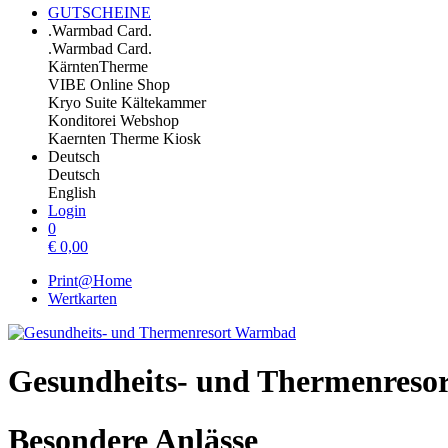
GUTSCHEINE
.Warmbad Card.
.Warmbad Card.
KärntenTherme
VIBE Online Shop
Kryo Suite Kältekammer
Konditorei Webshop
Kaernten Therme Kiosk
Deutsch
Deutsch
English
Login
0
€
0,00
Print@Home
Wertkarten
Gesundheits- und Thermenres
Besondere Anlässe